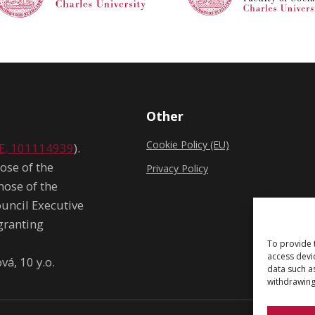
Other
Cookie Policy (EU)
E, 101114939
).
ose of the
Privacy Policy
hose of the
uncil Executive
granting
To provide 
access devi
á, 10 y.o.
data such a
withdrawing