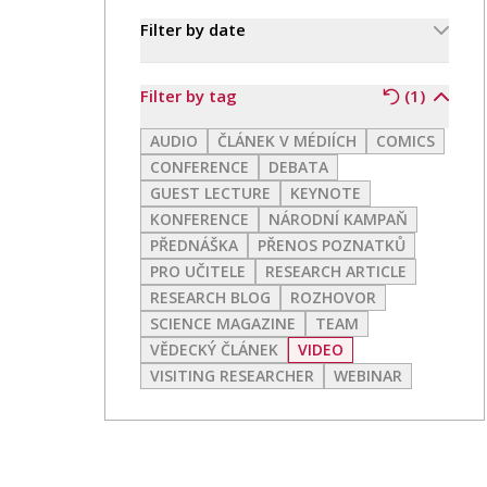
PRO VEŘEJNOST A MÉDIA
Filter by date
Filter by tag
(1)
LinkedIn
AUDIO
ČLÁNEK V MÉDIÍCH
COMICS
CONFERENCE
DEBATA
GUEST LECTURE
KEYNOTE
KONFERENCE
NÁRODNÍ KAMPAŇ
PŘEDNÁŠKA
PŘENOS POZNATKŮ
PRO UČITELE
RESEARCH ARTICLE
RESEARCH BLOG
ROZHOVOR
SCIENCE MAGAZINE
TEAM
VĚDECKÝ ČLÁNEK
VIDEO
VISITING RESEARCHER
WEBINAR