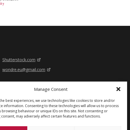
Shutterstock.com
wondre.eu@gmail.com
Manage Consent
the best experiences, we use technologies like cookies to store and/or
ce information. Consenting to these technologies will allow us to process
s browsing behaviour or unique IDs on this site. Not consenting or
 consent, may adversely affect certain features and functions.