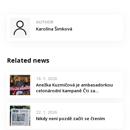
AUTHOR
Karolína Šimková
Related news
18. 5. 2026
Anežka Kuzmičová je ambasadorkou
celonárodní kampaně Čti za…
22. 1. 2026
Nikdy není pozdě začít se čtením