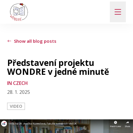
ABOUT
Show all blog posts
NEWS
Představení projektu
WONDRE v jedné minutě
PEOPLE
IN CZECH
28. 1. 2025
PUBLICATIONS
VIDEO
CONTACT
PRO VEŘEJNOST A MÉDIA