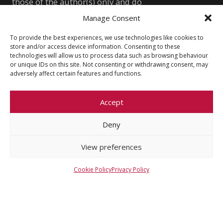
those of the author(s) only and do
not necessarily reflect those of the
Manage Consent
European Union or the European
To provide the best experiences, we use technologies like cookies to
Research Council Executive Agency.
store and/or access device information. Consenting to these
Neither the European Union nor the
technologies will allow us to process data such as browsing behaviour
or unique IDs on this site. Not consenting or withdrawing consent, may
granting authority can be held
adversely affect certain features and functions.
responsible for them.
WONDRE logo and website art by
Accept
Meda Vimrová, 10 y.o.
Deny
Other
View preferences
Cookie Policy (EU)
Shutterstock.com
Cookie Policy
Privacy Policy
Privacy Policy
wondre.eu@gmail.com