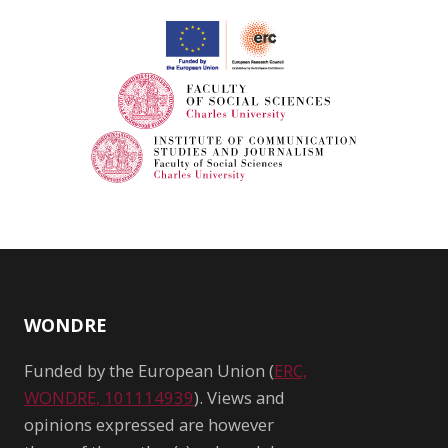
WONDRE
Funded by the European Union (
ERC,
WONDRE, 101114939
). Views and
opinions expressed are however