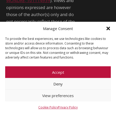
WONDRE, 101114939
). Views and
opinions expressed are however
those of the author(s) only and do
not necessarily reflect those of the
European Union or the European
Manage Consent
Research Council Executive Agency.
To provide the best experiences, we use technologies like cookies to
Neither the European Union nor the
store and/or access device information. Consenting to these
technologies will allow us to process data such as browsing behaviour
granting authority can be held
or unique IDs on this site. Not consenting or withdrawing consent, may
responsible for them.
adversely affect certain features and functions.
WONDRE logo and website art by
Meda Vimrová, 10 y.o.
Accept
Deny
Other
View preferences
Cookie Policy (EU)
Shutterstock.com
Privacy Policy
wondre.eu@gmail.com
Cookie Policy
Privacy Policy